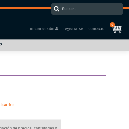
0
iniciar sesión
registrarse
contacto
?
 carrito.
mación de precios, cantidades y