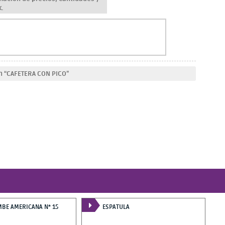
k.
n “CAFETERA CON PICO”
BE AMERICANA N* 15
ESPATULA