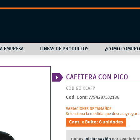
LA EMPRESA
LINEAS DE PRODUCTOS
¿COMO COMPRO
CAFETERA CON PICO
CODIGO KCAFP
Cod. Com:
7794297532186
VARIACIONES DE TAMAÑOS.
Selecciona la medida que desea agregar al
Cant. x Bulto: 6 unidades
Debes
iniciar sesión
para ver infor