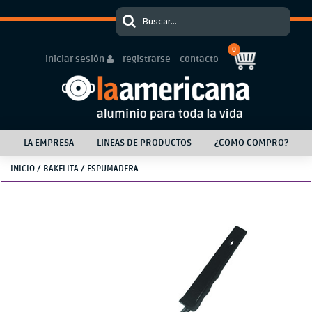
0
iniciar sesión
registrarse
contacto
LA EMPRESA
LINEAS DE PRODUCTOS
¿COMO COMPRO?
INICIO
/
BAKELITA
/ ESPUMADERA