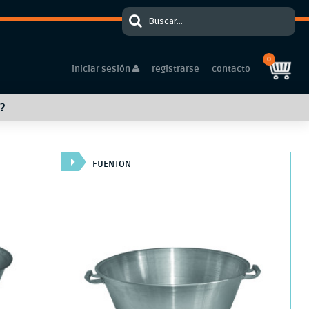
0
iniciar sesión
registrarse
contacto
?
FUENTON