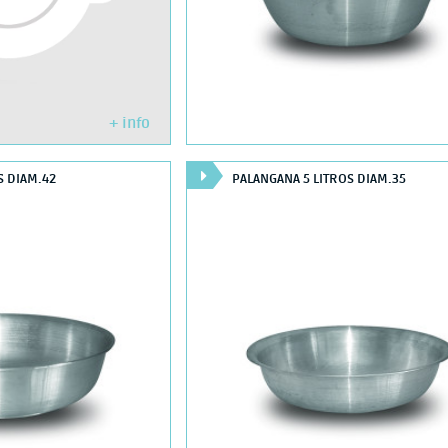
+ info
S DIAM.42
PALANGANA 5 LITROS DIAM.35