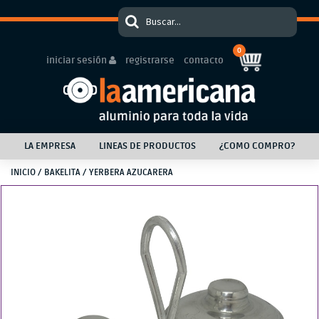
0
iniciar sesión
registrarse
contacto
LA EMPRESA
LINEAS DE PRODUCTOS
¿COMO COMPRO?
INICIO
/
BAKELITA
/ YERBERA AZUCARERA