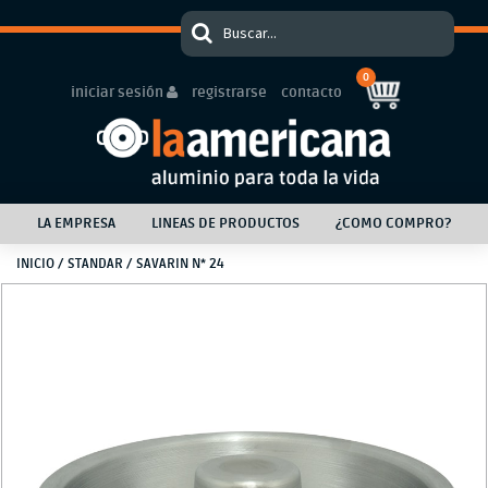
0
iniciar sesión
registrarse
contacto
LA EMPRESA
LINEAS DE PRODUCTOS
¿COMO COMPRO?
INICIO
/
STANDAR
/ SAVARIN N* 24