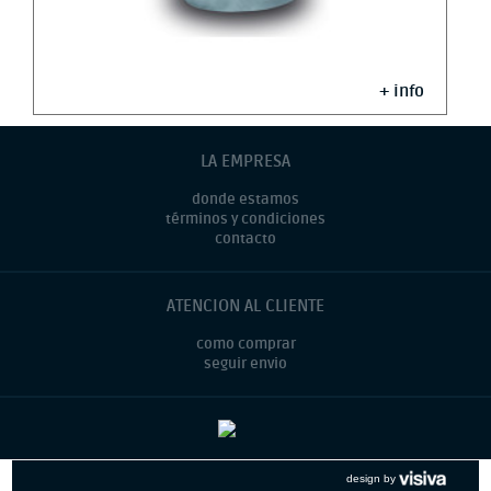
+ info
LA EMPRESA
donde estamos
términos y condiciones
contacto
ATENCION AL CLIENTE
como comprar
seguir envio
design by